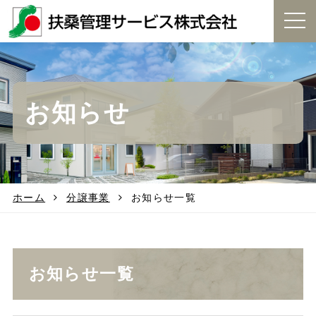
t
o
g
g
l
e
お知らせ
n
a
v
i
g
a
t
ホーム
分譲事業
お知らせ一覧
i
o
n
お知らせ一覧