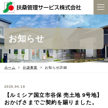
t
o
g
g
l
e
お知らせ
n
a
v
i
g
a
t
ホーム
分譲事業
お知らせ詳細
i
o
n
2026.04.18
【ルミシア国立市谷保 売土地 9号地】
おかげさまでご契約を賜りました。