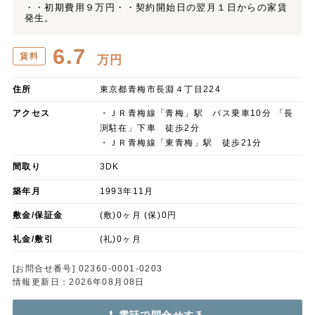
・・初期費用９万円・・契約開始日の翌月１日からの家賃
発生。
6.7
賃料
万円
住所
東京都青梅市長淵４丁目224
アクセス
・ＪＲ青梅線「青梅」駅 バス乗車10分 「長
渕駐在」下車 徒歩2分
・ＪＲ青梅線「東青梅」駅 徒歩21分
間取り
3DK
築年月
1993年11月
敷金/保証金
(敷)0ヶ月 (保)0円
礼金/敷引
(礼)0ヶ月
[お問合せ番号] 02360-0001-0203
情報更新日：2026年08月08日