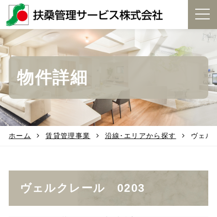
t
o
g
g
l
e
物件詳細
n
a
v
i
g
a
t
ホーム
賃貸管理事業
沿線･エリアから探す
ヴェルク
i
o
n
ヴェルクレール 0203