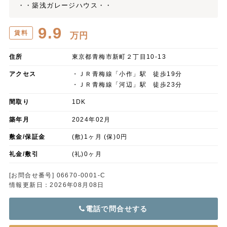
・・築浅ガレージハウス・・
9.9
賃料
万円
住所
東京都青梅市新町２丁目10-13
アクセス
・ＪＲ青梅線「小作」駅 徒歩19分
・ＪＲ青梅線「河辺」駅 徒歩23分
間取り
1DK
築年月
2024年02月
敷金/保証金
(敷)1ヶ月 (保)0円
礼金/敷引
(礼)0ヶ月
[お問合せ番号] 06670-0001-C
情報更新日：2026年08月08日
電話で問合せする