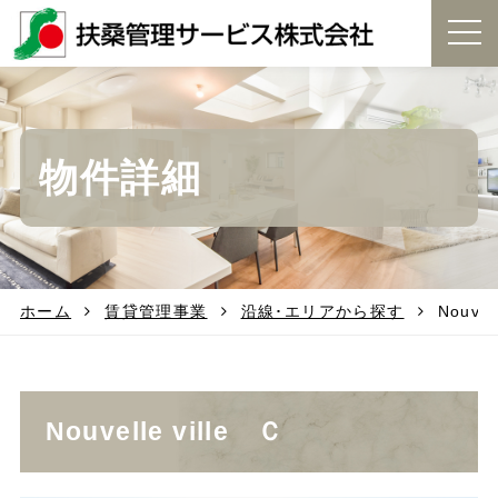
t
o
g
g
l
e
物件詳細
n
a
v
i
g
a
t
ホーム
賃貸管理事業
沿線･エリアから探す
Nouvel
i
o
n
Nouvelle ville Ｃ