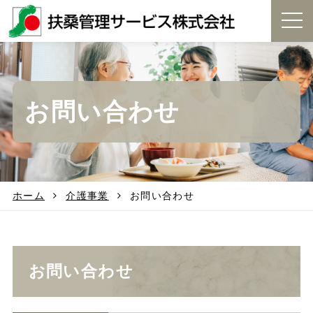
t
o
g
g
l
e
お問い合わせ
n
a
v
i
g
a
t
ホーム
介護事業
お問い合わせ
i
o
n
お問い合わせ