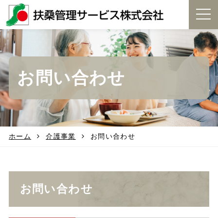
t
o
g
g
l
e
お問い合わせ
n
a
v
i
g
a
t
ホーム
介護事業
お問い合わせ
i
o
n
お問い合わせ