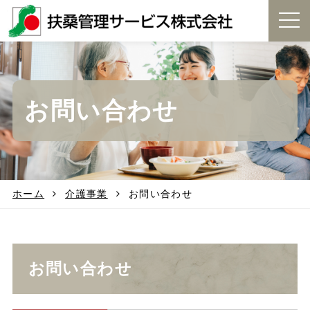
t
o
g
g
l
e
お問い合わせ
n
a
v
i
g
a
t
ホーム
介護事業
お問い合わせ
i
o
n
お問い合わせ