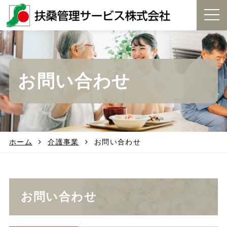
t
o
g
g
l
e
お問い合わせ
n
a
v
i
g
a
t
ホーム
介護事業
お問い合わせ
i
o
n
お問い合わせ