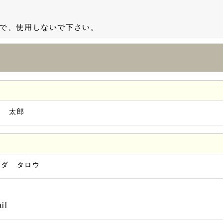
で、使用しないで下さい。
田 太郎
マダ タロウ
il