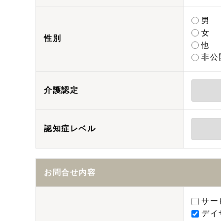
男
女
性別
他
非公
介護認定
認知症レベル
お問合せ内容
サー
デイ