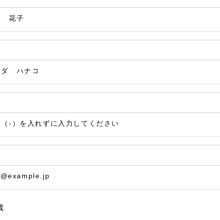
田 花子
マダ ハナコ
ン（-）を入れずに入力してください
@example.jp
歳