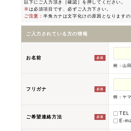
以下にご入力頂き［確認］を押してください。
※
は必須項目です、必ずご入力下さい。
ご注意：
半角カナは文字化けの原因となりますの
ご入力されている方の情報
お名前
必須
例：山
フリガナ
必須
例：ヤ
TEL
ご希望連絡方法
必須
E-ma