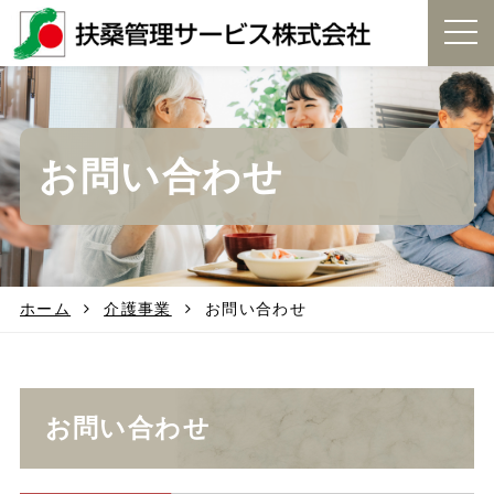
t
o
g
g
l
e
お問い合わせ
n
a
v
i
g
a
t
ホーム
介護事業
お問い合わせ
i
o
n
お問い合わせ