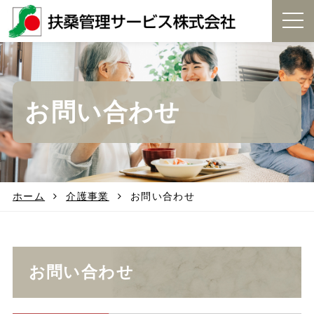
t
o
g
g
l
e
お問い合わせ
n
a
v
i
g
a
t
ホーム
介護事業
お問い合わせ
i
o
n
お問い合わせ