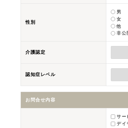
男
女
性別
他
非公
介護認定
認知症レベル
お問合せ内容
サー
デイ