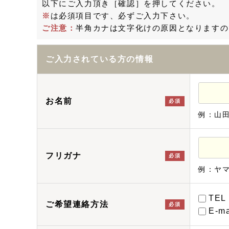
以下にご入力頂き［確認］を押してください。
※
は必須項目です、必ずご入力下さい。
ご注意：
半角カナは文字化けの原因となりますの
ご入力されている方の情報
お名前
必須
例：山
フリガナ
必須
例：ヤ
TEL
ご希望連絡方法
必須
E-ma