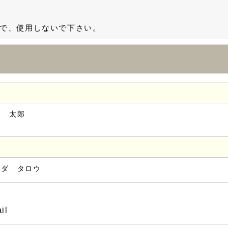
で、使用しないで下さい。
田 太郎
マダ タロウ
il