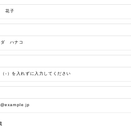
田 花子
マダ ハナコ
ン（-）を入れずに入力してください
@example.jp
歳