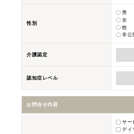
男
女
性別
他
非公
介護認定
認知症レベル
お問合せ内容
サー
デイ