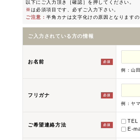
以下にご入力頂き［確認］を押してください。
※
は必須項目です、必ずご入力下さい。
ご注意：
半角カナは文字化けの原因となりますの
ご入力されている方の情報
お名前
必須
例：山
フリガナ
必須
例：ヤ
TEL
ご希望連絡方法
必須
E-ma