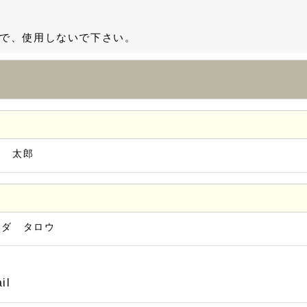
で、使用しないで下さい。
田 太郎
マダ タロウ
il