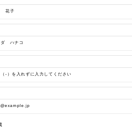
田 花子
マダ ハナコ
ン（-）を入れずに入力してください
@example.jp
歳