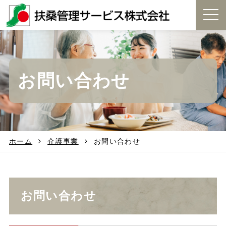
t
o
g
g
l
e
お問い合わせ
n
a
v
i
g
a
t
ホーム
介護事業
お問い合わせ
i
o
n
お問い合わせ