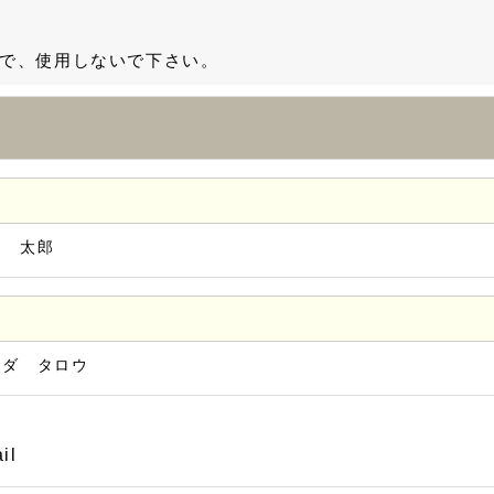
で、使用しないで下さい。
田 太郎
マダ タロウ
il