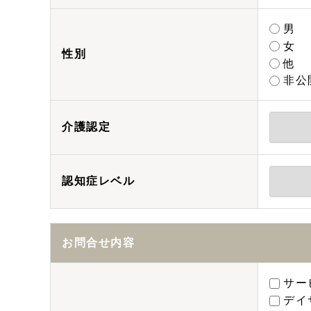
男
女
性別
他
非公
介護認定
認知症レベル
お問合せ内容
サー
デイ