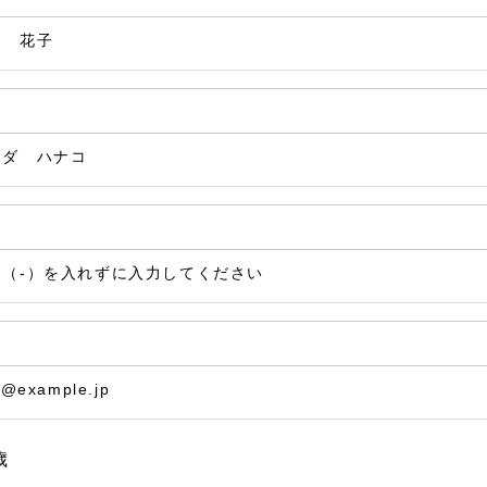
田 花子
マダ ハナコ
ン（-）を入れずに入力してください
@example.jp
歳