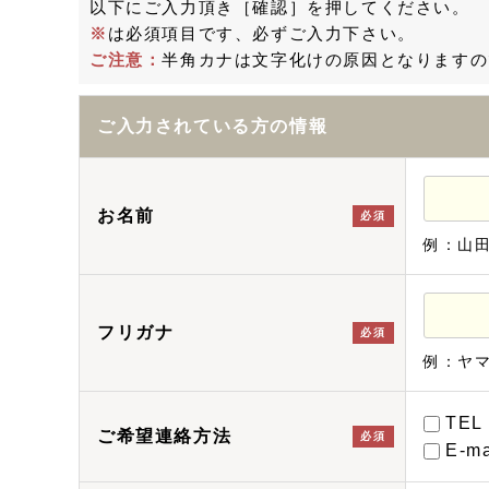
以下にご入力頂き［確認］を押してください。
※
は必須項目です、必ずご入力下さい。
ご注意：
半角カナは文字化けの原因となりますの
ご入力されている方の情報
お名前
必須
例：山
フリガナ
必須
例：ヤ
TEL
ご希望連絡方法
必須
E-ma