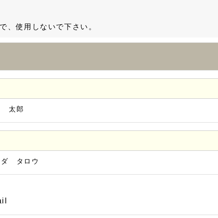
で、使用しないで下さい。
田 太郎
マダ タロウ
il