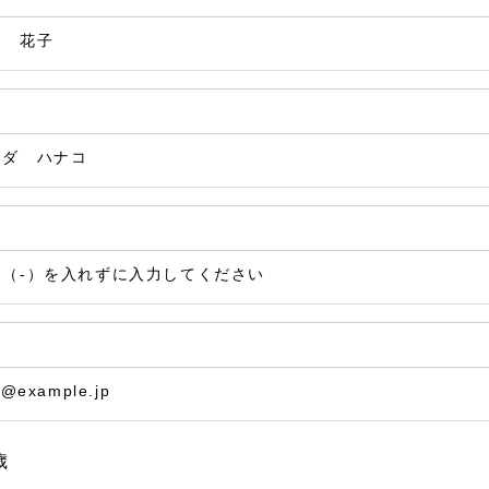
田 花子
マダ ハナコ
ン（-）を入れずに入力してください
@example.jp
歳