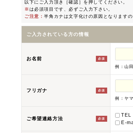
以下にご入力頂き［確認］を押してください。
※
は必須項目です、必ずご入力下さい。
ご注意：
半角カナは文字化けの原因となりますの
ご入力されている方の情報
お名前
必須
例：山
フリガナ
必須
例：ヤ
TEL
ご希望連絡方法
必須
E-ma