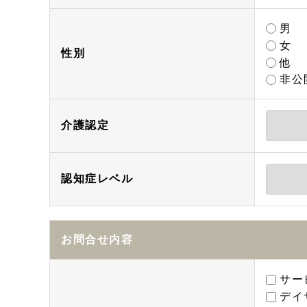
男
女
性別
他
非公
介護認定
認知症レベル
お問合せ内容
サー
デイ