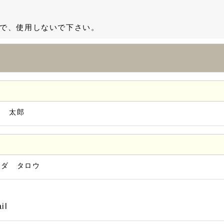
で、使用しないで下さい。
田 太郎
マダ タロウ
il