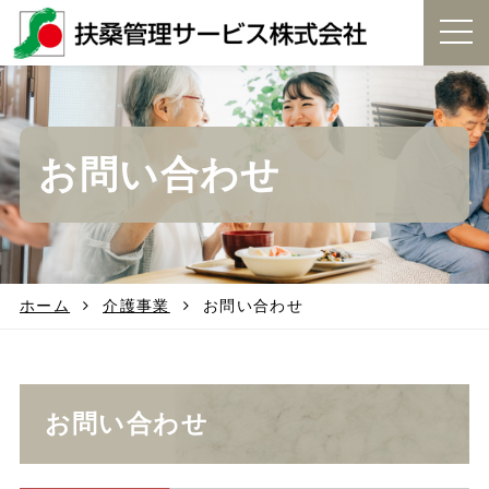
t
o
g
g
l
e
お問い合わせ
n
a
v
i
g
a
t
ホーム
介護事業
お問い合わせ
i
o
n
お問い合わせ