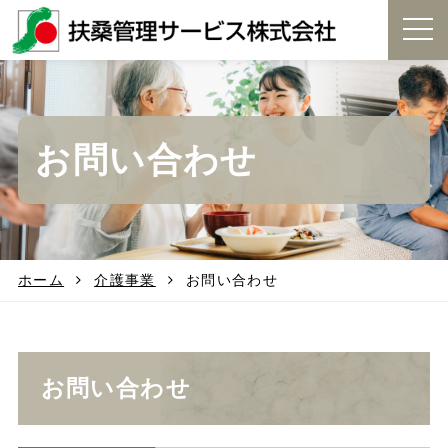
t
o
g
g
l
e
お問い合わせ
n
a
v
i
g
a
t
ホーム
介護事業
お問い合わせ
i
o
n
お問い合わせ