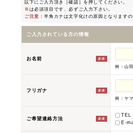
以下にご入力頂き［確認］を押してください。
※
は必須項目です、必ずご入力下さい。
ご注意：
半角カナは文字化けの原因となりますの
ご入力されている方の情報
お名前
必須
例：山
フリガナ
必須
例：ヤ
TEL
ご希望連絡方法
必須
E-ma