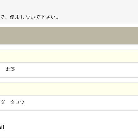
で、使用しないで下さい。
田 太郎
マダ タロウ
il