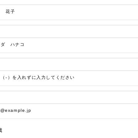
田 花子
マダ ハナコ
ン（-）を入れずに入力してください
@example.jp
歳