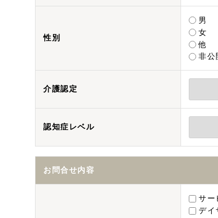
男
女
性別
他
非公
介護認定
認知症レベル
お問合せ内容
サー
デイ