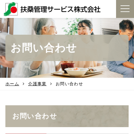
t
o
g
g
l
e
お問い合わせ
n
a
v
i
g
a
t
ホーム
介護事業
お問い合わせ
i
o
n
お問い合わせ