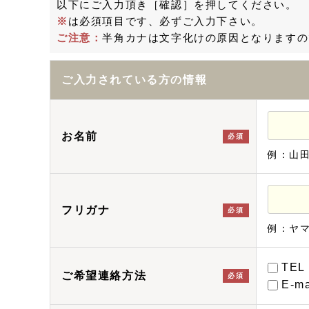
以下にご入力頂き［確認］を押してください。
※
は必須項目です、必ずご入力下さい。
ご注意：
半角カナは文字化けの原因となりますの
ご入力されている方の情報
お名前
必須
例：山
フリガナ
必須
例：ヤ
TEL
ご希望連絡方法
必須
E-ma