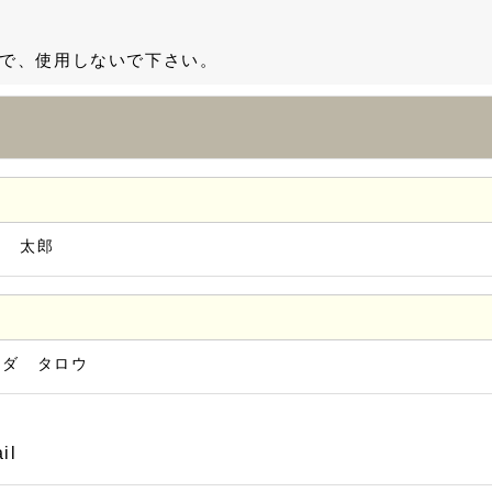
で、使用しないで下さい。
田 太郎
マダ タロウ
il