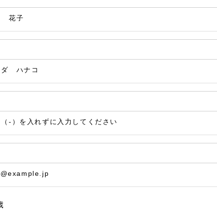
田 花子
マダ ハナコ
ン（-）を入れずに入力してください
@example.jp
歳