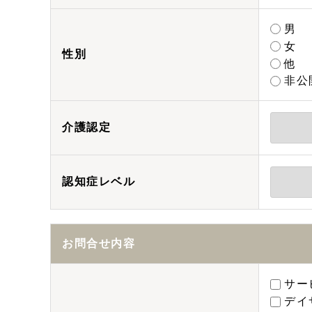
男
女
性別
他
非公
介護認定
認知症レベル
お問合せ内容
サー
デイ