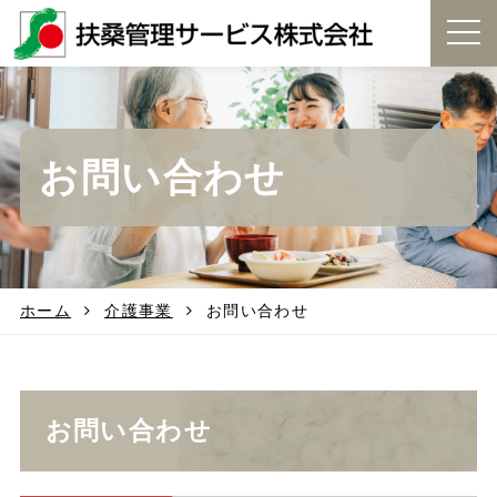
t
o
g
g
l
e
お問い合わせ
n
a
v
i
g
a
t
ホーム
介護事業
お問い合わせ
i
o
n
お問い合わせ