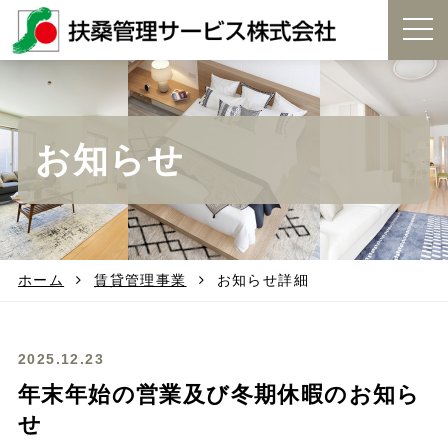
t
o
g
g
l
e
お知らせ
n
a
v
i
g
a
t
ホーム
賃貸管理事業
お知らせ詳細
i
o
n
2025.12.23
年末年始の営業及び冬期休暇のお知ら
せ