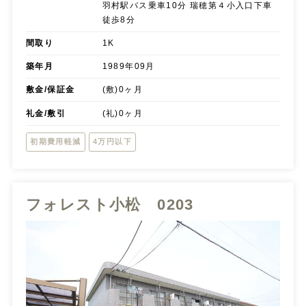
羽村駅バス乗車10分 瑞穂第４小入口下車
徒歩8分
間取り
1K
築年月
1989年09月
敷金/保証金
(敷)0ヶ月
礼金/敷引
(礼)0ヶ月
初期費用軽減
4万円以下
フォレスト小松 0203