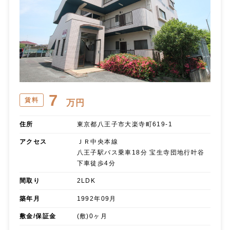
7
賃料
万円
住所
東京都八王子市大楽寺町619-1
アクセス
ＪＲ中央本線
八王子駅バス乗車18分 宝生寺団地行叶谷
下車徒歩4分
間取り
2LDK
築年月
1992年09月
敷金/保証金
(敷)0ヶ月