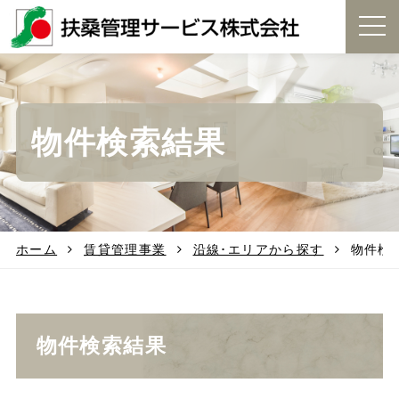
t
o
g
g
l
e
物件検索結果
n
a
v
i
g
a
t
ホーム
賃貸管理事業
沿線･エリアから探す
物件検
i
o
n
物件検索結果