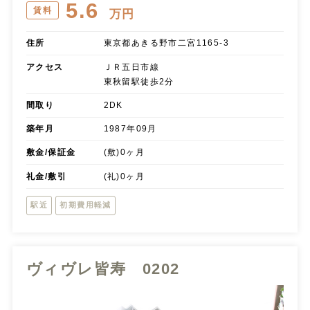
5.6
賃料
万円
住所
東京都あきる野市二宮1165-3
アクセス
ＪＲ五日市線
東秋留駅徒歩2分
間取り
2DK
築年月
1987年09月
敷金/保証金
(敷)0ヶ月
礼金/敷引
(礼)0ヶ月
駅近
初期費用軽減
ヴィヴレ皆寿 0202