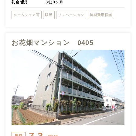
礼金/敷引
(礼)0ヶ月
ルームシェア可
駅近
リノベーション
初期費用軽減
お花畑マンション 0405
7.3
賃料