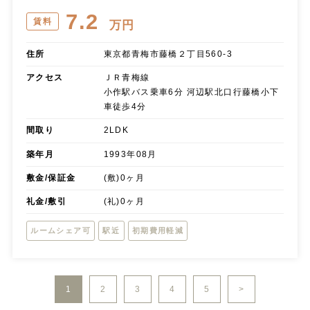
7.2
賃料
万円
住所
東京都青梅市藤橋２丁目560-3
アクセス
ＪＲ青梅線
小作駅バス乗車6分 河辺駅北口行藤橋小下
車徒歩4分
間取り
2LDK
築年月
1993年08月
敷金/保証金
(敷)0ヶ月
礼金/敷引
(礼)0ヶ月
ルームシェア可
駅近
初期費用軽減
1
2
3
4
5
>