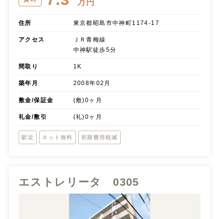
万円
住所
東京都昭島市中神町1174-17
アクセス
ＪＲ青梅線
中神駅徒歩5分
間取り
1K
築年月
2008年02月
敷金/保証金
(敷)0ヶ月
礼金/敷引
(礼)0ヶ月
駅近
ネット無料
初期費用軽減
エストレリータ 0305