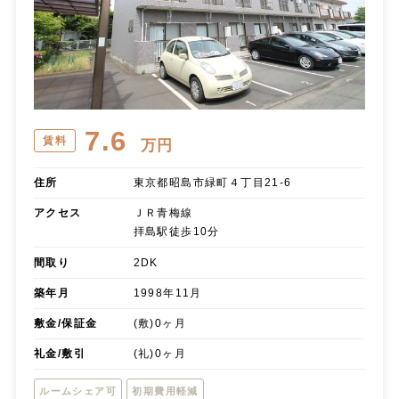
7.6
賃料
万円
住所
東京都昭島市緑町４丁目21-6
アクセス
ＪＲ青梅線
拝島駅徒歩10分
間取り
2DK
築年月
1998年11月
敷金/保証金
(敷)0ヶ月
礼金/敷引
(礼)0ヶ月
ルームシェア可
初期費用軽減