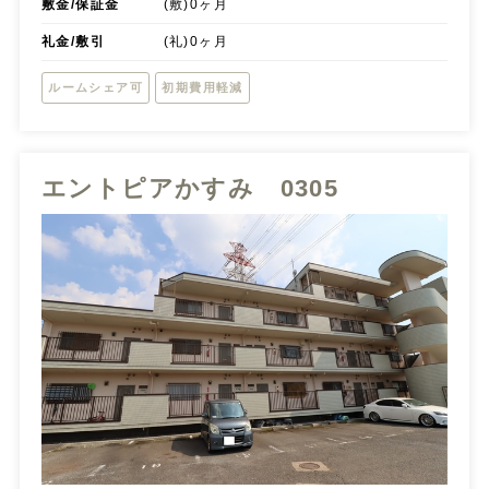
敷金/保証金
(敷)0ヶ月
礼金/敷引
(礼)0ヶ月
ルームシェア可
初期費用軽減
エントピアかすみ 0305