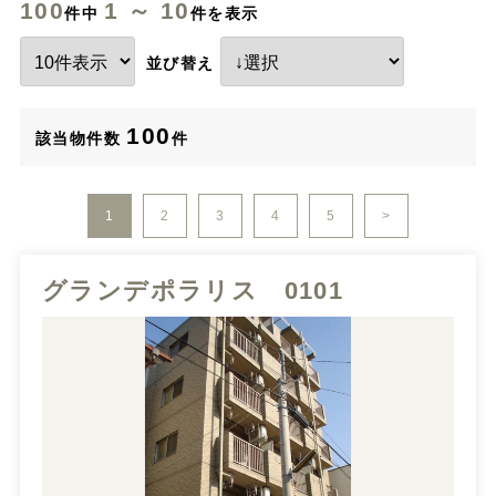
100
1 ～ 10
件中
件を表示
並び替え
100
該当物件数
件
1
2
3
4
5
>
グランデポラリス 0101