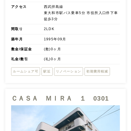
アクセス
西武拝島線
東大和市駅バス乗車5分 市役所入口停下車
徒歩3分
間取り
2LDK
築年月
1995年09月
敷金/保証金
(敷)0ヶ月
礼金/敷引
(礼)0ヶ月
ルームシェア可
駅近
リノベーション
初期費用軽減
ＣＡＳＡ ＭＩＲＡ １ 0301