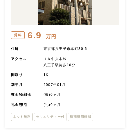
6.9
賃料
万円
住所
東京都八王子市本町30-6
アクセス
ＪＲ中央本線
八王子駅徒歩16分
間取り
1K
築年月
2007年01月
敷金/保証金
(敷)0ヶ月
礼金/敷引
(礼)0ヶ月
ネット無料
セキュリティー付
初期費用軽減