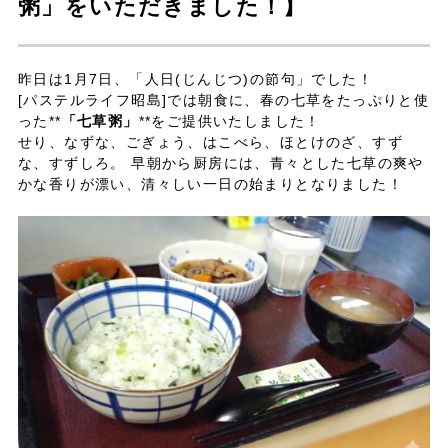
粥」をいただきました！】
昨日は1月7日、「人日(じんじつ)の節句」でした！
[パステルライフ昭島]では朝食に、春の七草をたっぷりと使
った**
「七草粥」
**をご提供いたしました！
せり、なずな、ごぎょう、はこべら、ほとけのざ、すず
な、すずしろ。 早朝から厨房には、青々とした七草の爽や
かな香りが漂い、清々しい一日の始まりとなりました！