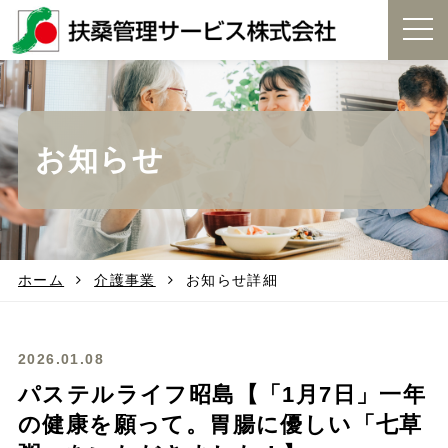
t
o
g
g
l
e
お知らせ
n
a
v
i
g
a
t
ホーム
介護事業
お知らせ詳細
i
o
n
2026.01.08
パステルライフ昭島【「1月7日」一年
の健康を願って。胃腸に優しい「七草