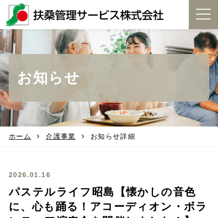
t
o
g
g
l
e
お知らせ
n
a
v
i
g
a
t
ホーム
介護事業
お知らせ詳細
i
o
n
2026.01.16
パステルライフ昭島【懐かしの音色
に、心も踊る！アコーディオン・ボラ