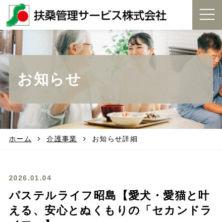
t
o
g
g
l
e
お知らせ
n
a
v
i
g
a
t
ホーム
介護事業
お知らせ詳細
i
o
n
2026.01.04
パステルライフ昭島【愛犬・愛猫と叶
える、安心とぬくもりの「セカンドラ