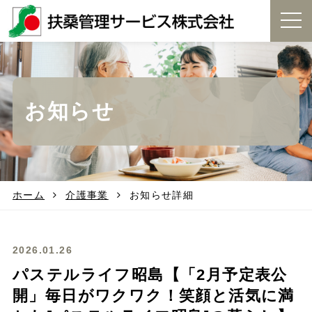
t
o
g
g
l
e
お知らせ
n
a
v
i
g
a
t
ホーム
介護事業
お知らせ詳細
i
o
n
2026.01.26
パステルライフ昭島【「2月予定表公
開」毎日がワクワク！笑顔と活気に満