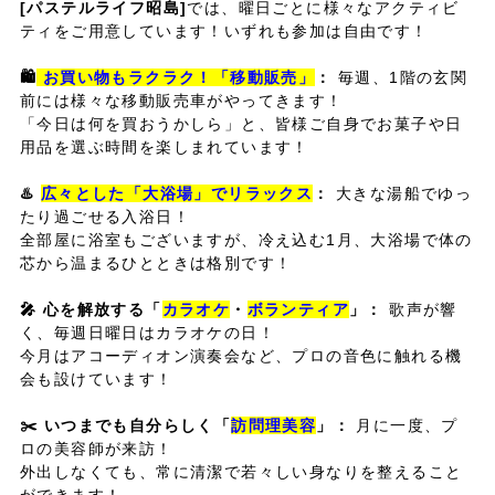
[パステルライフ昭島]
では、曜日ごとに様々なアクティビ
ティをご用意しています！いずれも参加は自由です！
🛍️
お買い物もラクラク！「移動販売」
：
毎週、1階の玄関
前には様々な移動販売車がやってきます！
「今日は何を買おうかしら」と、皆様ご自身でお菓子や日
用品を選ぶ時間を楽しまれています！
♨️
広々とした「大浴場」でリラックス
：
大きな湯船でゆっ
たり過ごせる入浴日！
全部屋に浴室もございますが、冷え込む1月、大浴場で体の
芯から温まるひとときは格別です！
🎤 心を解放する「
カラオケ
・
ボランティア
」：
歌声が響
く、
毎週日曜日はカラオケの日！
今月はアコーディオン演奏会など、プロの音色に触れる機
会も設けています！
✂️ いつまでも自分らしく「
訪問理美容
」：
月に一度、プ
ロの美容師が来訪！
外出しなくても、常に清潔で若々しい身なりを整えること
ができます！