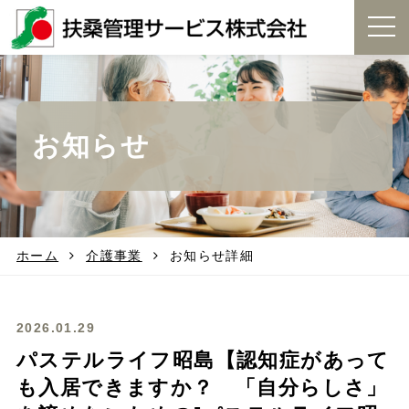
t
o
g
g
l
e
お知らせ
n
a
v
i
g
a
t
ホーム
介護事業
お知らせ詳細
i
o
n
2026.01.29
パステルライフ昭島【認知症があって
も入居できますか？ 「自分らしさ」