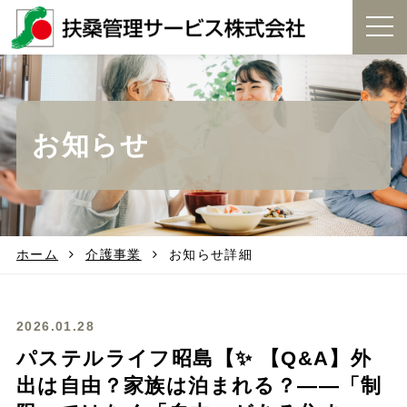
t
o
g
g
l
e
お知らせ
n
a
v
i
g
a
t
ホーム
介護事業
お知らせ詳細
i
o
n
2026.01.28
パステルライフ昭島【✨ 【Q&A】外
出は自由？家族は泊まれる？――「制