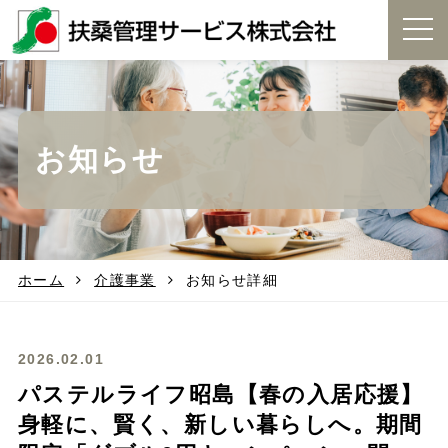
t
o
g
g
l
e
お知らせ
n
a
v
i
g
a
t
ホーム
介護事業
お知らせ詳細
i
o
n
2026.02.01
パステルライフ昭島【春の入居応援】
身軽に、賢く、新しい暮らしへ。期間