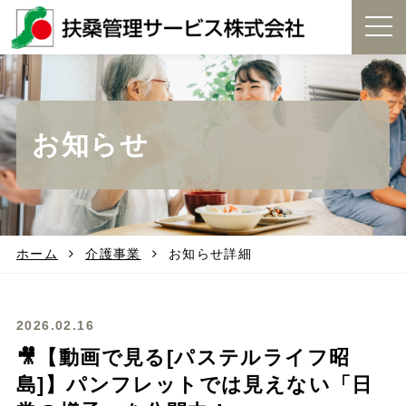
t
o
g
g
l
e
お知らせ
n
a
v
i
g
a
t
ホーム
介護事業
お知らせ詳細
i
o
n
2026.02.16
🎥【動画で見る[パステルライフ昭
島]】パンフレットでは見えない「日