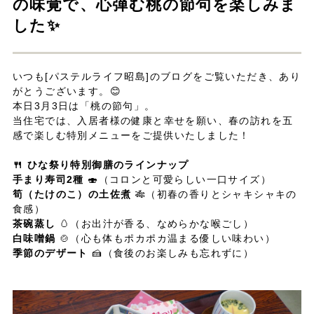
の味覚で、心弾む桃の節句を楽しみま
した✨
いつも[パステルライフ昭島]のブログをご覧いただき、あり
がとうございます。😊
本日3月3日は「桃の節句」。
当住宅では、入居者様の健康と幸せを願い、春の訪れを五
感で楽しむ特別メニューをご提供いたしました！
🍴 ひな祭り特別御膳のラインナップ
手まり寿司2種
🍣（コロンと可愛らしい一口サイズ）
筍（たけのこ）の土佐煮
🎋（初春の香りとシャキシャキの
食感）
茶碗蒸し
🥚（お出汁が香る、なめらかな喉ごし）
白味噌鍋
🍲（心も体もポカポカ温まる優しい味わい）
季節のデザート
🍰（食後のお楽しみも忘れずに）