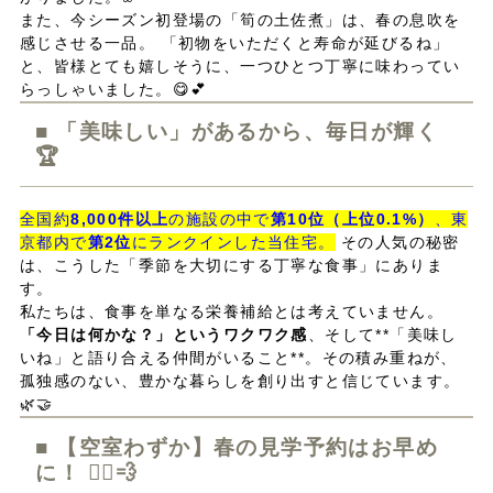
また、今シーズン初登場の「筍の土佐煮」は、春の息吹を
感じさせる一品。 「初物をいただくと寿命が延びるね」
と、皆様とても嬉しそうに、一つひとつ丁寧に味わってい
らっしゃいました。😋💕
■ 「美味しい」があるから、毎日が輝く
🏆
全国約
8,000件以上
の施設の中で
第10位（上位0.1%）
、東
京都内で
第2位
にランクインした当住宅。
その人気の秘密
は、こうした「季節を大切にする丁寧な食事」にありま
す。
私たちは、食事を単なる栄養補給とは考えていません。
「今日は何かな？」というワクワク感
、そして**「美味し
いね」と語り合える仲間がいること**。その積み重ねが、
孤独感のない、豊かな暮らしを創り出すと信じています。
🌿🤝
■ 【空室わずか】春の見学予約はお早め
に！ 🏃‍♂️💨