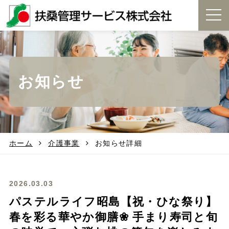
t
o
g
g
l
e
お知らせ
n
a
v
i
g
a
t
ホーム
介護事業
お知らせ詳細
i
o
n
2026.03.03
パステルライフ昭島【祝・ひな祭り】
春を彩る華やか御膳❀ 手まり寿司と旬