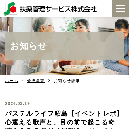
t
o
g
g
l
e
お知らせ
n
a
v
i
g
a
t
ホーム
介護事業
お知らせ詳細
i
o
n
2026.03.19
パステルライフ昭島【イベントレポ】
心震える歌声と、目の前で起こる奇