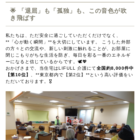
🌟 「退屈」も「孤独」も、この音色が吹
き飛ばす
私たちは、ただ安全に過ごしていただくだけでなく、
**「心が動く瞬間」**を大切にしています。 こうした外部
の方々との交流や、新しい刺激に触れることが、お部屋に
閉じこもりがちな生活を防ぎ、毎日を彩る一番のエネルギ
ーになると信じているからです。🕊️💖
おかげさまで、当住宅はLIFULL 介護にて
全国約8,000件中
【第10位】
、**東京都内で【第2位】**という高い評価をい
ただいております。🎖️