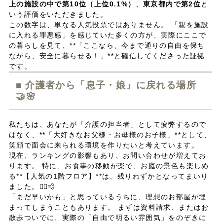
上の施設の中で第10位（上位0.1%）
、
東京都内で第2位
と
いう評価をいただきました。
この数字は、単なる人気投票ではありません。 「親を施設
に入れる罪悪感」を感じていた多くの方が、実際にここで
の暮らしを見て、**「ここなら、今まで通りの自由を保ち
ながら、安全に暮らせる！」**と確信してくださった証拠
です。
■ 介護者から「息子・娘」に戻れる場所
🤝🌸
私たちは、あなたが「介護の担当者」として疲弊するので
はなく、**「大好きなお父様・お母様のお子様」**として、
笑顔で面会に来られる環境を作りたいと考えています。
現在、ランキングの影響もあり、お問い合わせが増えてお
ります。 特に、お食事の移動が楽で、お庭の景色も楽しめ
る**【人気の1階フロア】**は、残りわずかとなってまいり
ました。🏃‍♂️💨
「まだ早いかも」と思っているうちに、理想のお部屋が埋
まってしまうこともあります。 まずは資料請求、またはお
散歩ついでに、実際の「自由で明るい雰囲気」をのぞきに