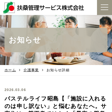
t
o
g
g
l
e
お知らせ
n
a
v
i
g
a
t
ホーム
介護事業
お知らせ詳細
i
o
n
2026.03.06
パステルライフ昭島【「施設に入れる
のは申し訳ない」と悩むあなたへ。サ