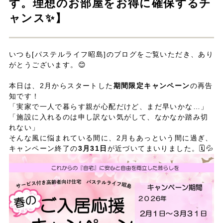
す。理想のお部屋をお得に確保するチ
ャンス✨】
いつも[パステルライフ昭島]のブログをご覧いただき、あり
がとうございます。😊
本日は、2月からスタートした
期間限定キャンペーン
の再告
知です！
「実家で一人で暮らす親が心配だけど、まだ早いかな…」
「施設に入れるのは申し訳ない気がして、なかなか踏み切
れない」
そんな風に悩まれている間に、2月もあっという間に過ぎ、
キャンペーン終了の
3月31日
が近づいてまいりました。🗓️💦