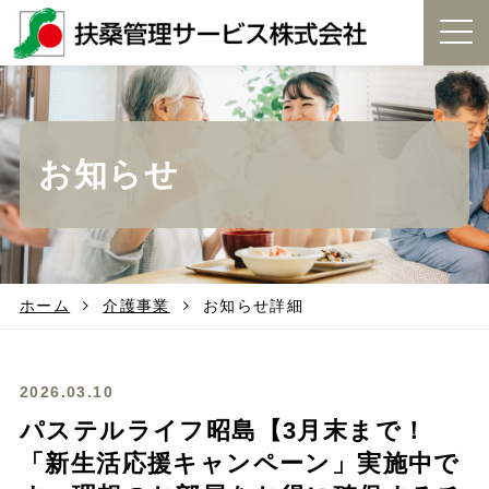
t
o
g
g
l
e
お知らせ
n
a
v
i
g
a
t
ホーム
介護事業
お知らせ詳細
i
o
n
2026.03.10
パステルライフ昭島【3月末まで！
「新生活応援キャンペーン」実施中で