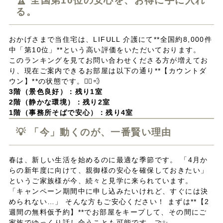
🏆 全国第10位の安心を、お得に手に入れ
る。
おかげさまで当住宅は、LIFULL 介護にて**全国約8,000件
中「第10位」**という高い評価をいただいております。
このランキングを見てお問い合わせくださる方が増えてお
り、現在ご案内できるお部屋は以下の通り**【カウントダ
ウン】**の状態です。🏃‍♂️💨
3階（景色良好）：残り1室
2階（静かな環境）：残り2室
1階（事務所そばで安心）：残り4室
💡 「今」動くのが、一番賢い理由
春は、新しい生活を始めるのに最適な季節です。 「4月か
らの新年度に向けて、親御様の安心を確保しておきたい」
というご家族様が今、続々と見学に来られています。
「キャンペーン期間中に申し込みたいけれど、すぐには決
められない…」 そんな方もご安心ください！ まずは**【2
週間の無料仮予約】**でお部屋をキープして、その間にご
家族でゆっくり話し合うことも可能です。🤝✨