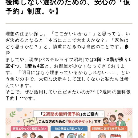
後悔しない選択のための、安心の『仮
予約』制度。✨】
理想の住まい探し。 「ここがいいかも！」と思っても、い
ざ決めるとなると「本当にここで大丈夫かな？」「家族は
どう思うかな？」と、慎重になるのは当然のことです。🏠
💭
ましてや、現在[パステルライフ昭島]では
3階・2階が残り1
室ずつ
、
1階も4室
と、お部屋が少なくなってきておりま
す。 「明日にはもう埋まっているかもしれない……」とい
う焦りの中で、大切な決断をしてほしくないと私たちは考
えています。
そこで、ぜひ活用していただきたいのが**【2週間の無料仮
予約】**です。