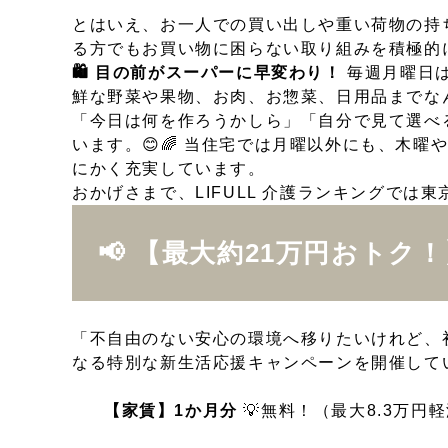
とはいえ、お一人での買い出しや重い荷物の持
る方でもお買い物に困らない取り組みを積極的
🛍️ 目の前がスーパーに早変わり！
毎週月曜日は
鮮な野菜や果物、お肉、お惣菜、日用品までなん
「今日は何を作ろうかしら」「自分で見て選べ
います。😊🌈 当住宅では月曜以外にも、木
にかく充実しています。
おかげさまで、LIFULL 介護ランキングでは東
📢 【最大約21万円おトク
「不自由のない安心の環境へ移りたいけれど、
なる特別な新生活応援キャンペーンを開催してい
【家賃】1か月分
💡無料！（最大8.3万円