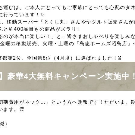
ち運びは、ご本人にとってもご家族にとっても心配のタ
に行っています！✨
、移動スーパー「とくし丸」さんやヤクルト販売さんが
と約400品目もの商品がズラリ！
るのが本当に楽しい！」と、皆さまおしゃべりを楽しみ
曜や金曜の移動販売、火曜・土曜の「島忠ホームズ昭島店
京都第2位、全国第8位（4月度）に選ばれました！🎖️
！】豪華4大無料キャンペーン実施中！
初期費用がネック…」という方へ朗報です！ただいま、
ます。👏
軽減）