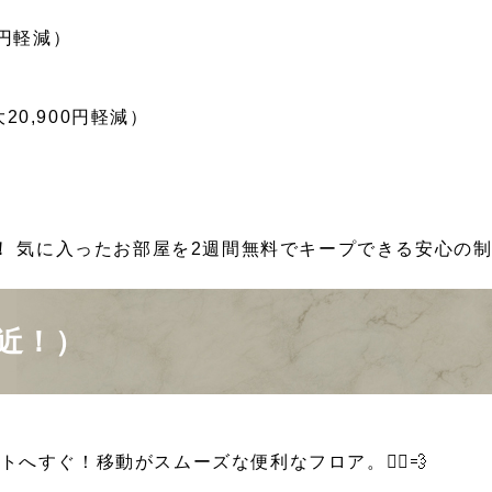
0円軽減）
20,900円軽減）
！
気に入ったお部屋を2週間無料でキープできる安心の
。
間近！）
へすぐ！移動がスムーズな便利なフロア。🚶‍♂️💨