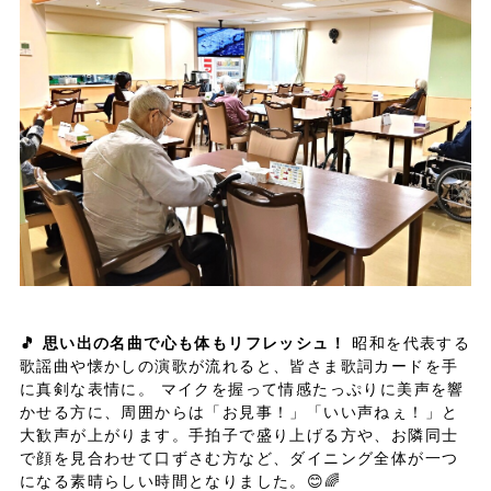
🎵 思い出の名曲で心も体もリフレッシュ！
昭和を代表する
歌謡曲や懐かしの演歌が流れると、皆さま歌詞カードを手
に真剣な表情に。 マイクを握って情感たっぷりに美声を響
かせる方に、周囲からは「お見事！」「いい声ねぇ！」と
大歓声が上がります。手拍子で盛り上げる方や、お隣同士
で顔を見合わせて口ずさむ方など、ダイニング全体が一つ
になる素晴らしい時間となりました。😊🌈