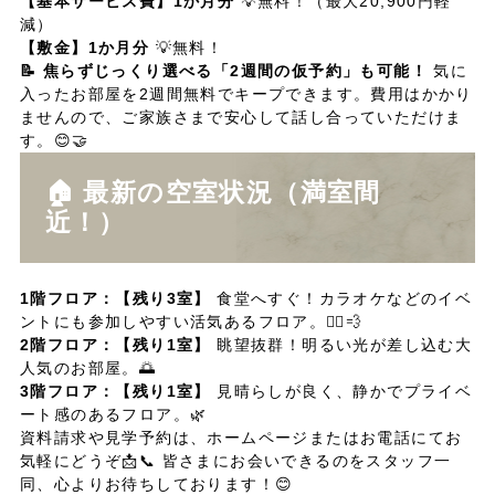
【基本サービス費】1か月分
💡無料！（最大20,900円軽
減）
【敷金】1か月分
💡無料！
📝 焦らずじっくり選べる「2週間の仮予約」も可能！
気に
入ったお部屋を2週間無料でキープできます。費用はかかり
ませんので、ご家族さまで安心して話し合っていただけま
す。😊🤝
🏠 最新の空室状況（満室間
近！）
1階フロア：【残り3室】
食堂へすぐ！カラオケなどのイベ
ントにも参加しやすい活気あるフロア。🚶‍♂️💨
2階フロア：【残り1室】
眺望抜群！明るい光が差し込む大
人気のお部屋。🌅
3階フロア：【残り1室】
見晴らしが良く、静かでプライベ
ート感のあるフロア。🌿
資料請求や見学予約は、ホームページまたはお電話にてお
気軽にどうぞ📩📞 皆さまにお会いできるのをスタッフ一
同、心よりお待ちしております！😊