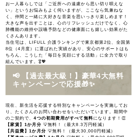
お一人暮らしでは「ご近所への遠慮から思い切り唄えな
い」というお悩みもよく伺いますが、ここなら気兼ねな
く、仲間と一緒に大好きな音楽を思いっきり楽しめます！
大きな声を出すことは、心のリフレッシュだけでなく、心
肺機能の維持や誤嚥予防などの健康面にも嬉しい効果がた
くさんあります。
当住宅は、LIFULL 介護ランキングで東京都第2位、全国第
8位（4月度）に選ばれた実績があり、安心のサポートはも
ちろん、こうした「毎日を笑顔にする活動」に全力で取り
組んでいます。🎖️💖
📢 【過去最大級！】豪華4大無料
キャンペーンで応援🎁✨
現在、新生活を応援する特別なキャンペーンを実施してお
り、たくさんのお問い合わせをいただいています。期間中
のご契約で、
4つの初期費用がすべて無料
になります！👏
【家賃】1か月分
💡無料！（最大8.3万円軽減）
【共益費】1か月分
💡無料！（最大30,000円軽減）