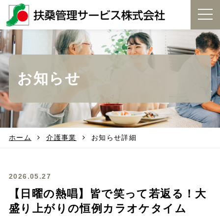
t
o
g
g
l
e
お知らせ
n
a
v
i
g
a
t
ホーム
介護事業
お知らせ詳細
i
o
n
2026.05.27
【日曜の熱唱】皆で笑って若返る！大
盛り上がりの恒例カラオケタイム