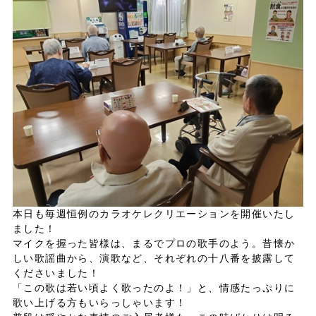
本日も毎週恒例の
カラオケレクリエーション
を開催いたし
ました！
マイクを握った皆様は、まるでプロの歌手のよう。昔懐か
しい歌謡曲から、演歌など、それぞれの
十八番
を披露して
くださいました！
「
この歌は若い頃よく歌ったのよ！
」と、情感たっぷりに
歌い上げる方もいらっしゃいます！