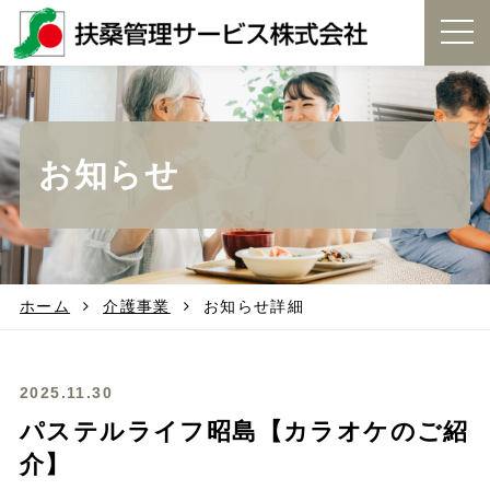
t
o
g
g
l
e
お知らせ
n
a
v
i
g
a
t
ホーム
介護事業
お知らせ詳細
i
o
n
2025.11.30
パステルライフ昭島【カラオケのご紹
介】