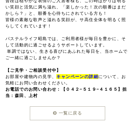
普段は穏やかな表情のご入居者様も、この時ばかりは
明る
い笑顔と活気
に満ち溢れ、「
楽しかった！次の順番はまだ
かしら？
」と、順番を心待ちにされている方も！
皆様の
素敵な歌声
と
溢れる笑顔
が、サ高住全体を明るく照
らしてくれています！
パステルライフ昭島では、ご利用者様が毎日を
豊かに、そ
して活動的に
過ごせるようサポートしています。
単調ではない、生きる喜びにあふれた毎日
を、当ホームで
ご一緒に過ごしませんか？
【ご見学・ご相談受付中】
お部屋や建物内の見学、
キャンペーンの詳細
について、お
気軽にお問い合わせください。
お電話でのお問い合わせ：
【０４２−５１９−４１６５】担
当：森田、上村
一覧に戻る