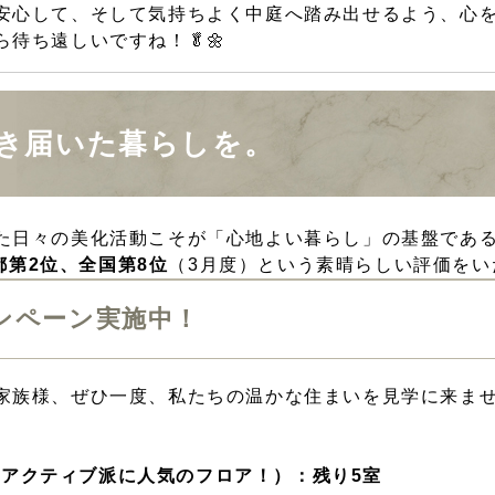
安心して、そして気持ちよく中庭へ踏み出せるよう、心
待ち遠しいですね！🥬🌼
行き届いた暮らしを。
た日々の美化活動こそが「心地よい暮らし」の基盤であ
都第2位、全国第8位
（3月度）という素晴らしい評価をいた
ャンペーン実施中！
家族様、ぜひ一度、私たちの温かな住まいを見学に来ま
、アクティブ派に人気のフロア！）：残り5室