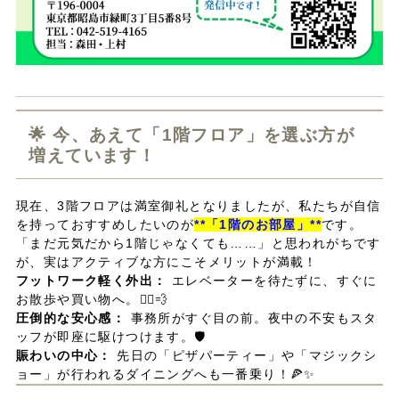
🌟 今、あえて「1階フロア」を選ぶ方が
増えています！
現在、3階フロアは満室御礼となりましたが、私たちが自信
を持っておすすめしたいのが
**「1階のお部屋」**
です。
「まだ元気だから1階じゃなくても……」と思われがちです
が、実はアクティブな方にこそメリットが満載！
フットワーク軽く外出：
エレベーターを待たずに、すぐに
お散歩や買い物へ。🏃‍♂️💨
圧倒的な安心感：
事務所がすぐ目の前。夜中の不安もスタ
ッフが即座に駆けつけます。🛡️
賑わいの中心：
先日の「ピザパーティー」や「マジックシ
ョー」が行われるダイニングへも一番乗り！🍕✨