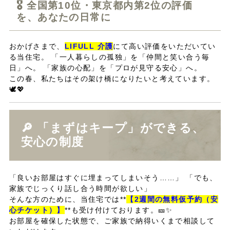
🎖️ 全国第10位・東京都内第2位の評価
を、あなたの日常に
おかげさまで、
LIFULL 介護
にて高い評価をいただいてい
る当住宅。 「一人暮らしの孤独」を「仲間と笑い合う毎
日」へ。 「家族の心配」を「プロが見守る安心」へ。
この春、私たちはその架け橋になりたいと考えています。
🕊️💖
🔎 「まずはキープ」ができる、
安心の制度
「良いお部屋はすぐに埋まってしまいそう……」 「でも、
家族でじっくり話し合う時間が欲しい」
そんな方のために、当住宅では**
【2週間の無料仮予約（安
心チケット）】
**も受け付けております。🎫✨
お部屋を確保した状態で、ご家族で納得いくまで相談して