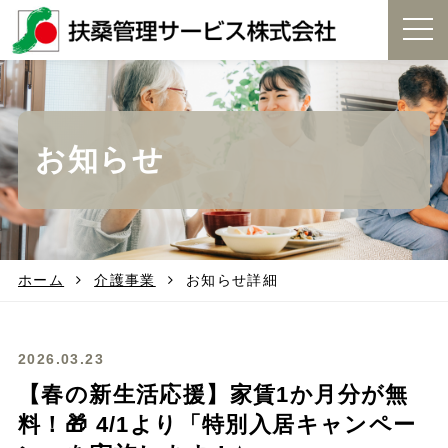
t
o
g
g
l
e
お知らせ
n
a
v
i
g
a
t
ホーム
介護事業
お知らせ詳細
i
o
n
2026.03.23
【春の新生活応援】家賃1か月分が無
料！🎁 4/1より「特別入居キャンペー