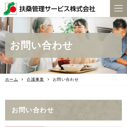
t
o
g
g
l
e
お問い合わせ
n
a
v
i
g
a
t
ホーム
介護事業
お問い合わせ
i
o
n
お問い合わせ