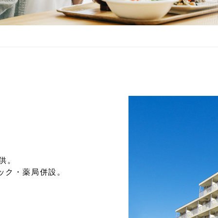
供。
ック・薬局併設。