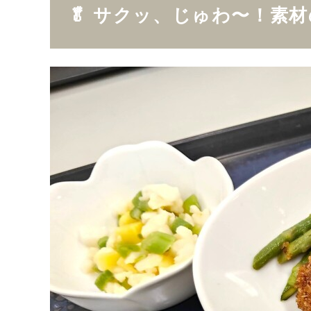
🥬 サクッ、じゅわ〜！素