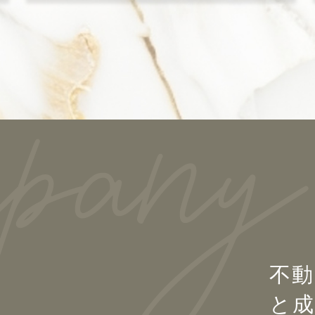
不動
と成