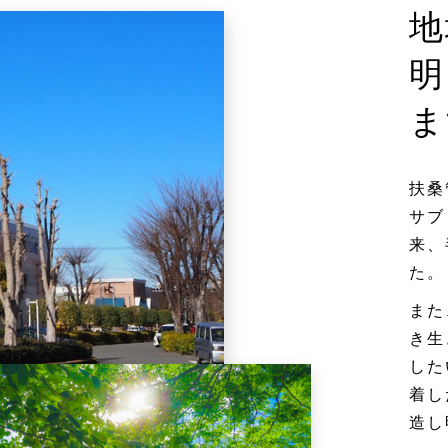
地
明
ま
扶桑
サブ
来、
た。
また
き生
した
着し
造し