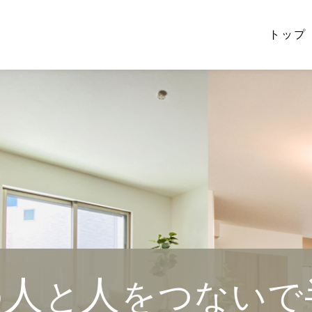
トップ
人
人
の
と
を
つないで